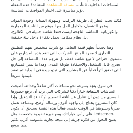
المساحات الداخلية. ثالثاً، ما
مسافة المشاهدة
المعتادة؟ هذه النقطة
تؤثر مباشرة على اختيار المواصفات المناسبة.
كذلك يجب النظر إلى طريقة التركيب، وسهولة الصيانة، وجودة المواد،
وعمر التشغيل، وتكامل الحل مع الموقع من الناحية المعمارية
والكهربائية. الشاشة الناجحة ليست فقط شاشة جميلة في الكتالوج،
بل نظام متكامل يعمل بكفاءة داخل بيئة حقيقية.
وهنا تحديداً تظهر قيمة التعامل مع شريك متخصص يفهم التطبيق
التجاري لا مجرد المنتج. الشركات التي تنفذ هذه المشاريع على
مستوى احترافي لا تبيع شاشة فقط، بل تترجم هدف المساحة إلى حل
بصري قابل للتشغيل والاستفادة طويلة المدى. وهذا ما يميز المشاريع
التي تحقق أثراً فعلياً عن المشاريع التي تبدو جيدة في البداية ثم تفقد
قيمتها سريعاً.
في سوق يتجه بسرعة نحو مساحات أكثر تفاعلاً وحداثة، أصبحت
الشاشات الشفافة خياراً ذكياً للشركات التي تريد أن ترفع حضورها
البصري من دون أن تتنازل عن أناقة التصميم أو كفاءة التشغيل. وإذا
كان المشروع يحتاج إلى واجهة أقوى، ورسالة أوضح، ومساحة تعمل
بصرياً وتسويقياً في الوقت نفسه، فغالباً هذه التقنية تستحق أن تكون
على رأس خياراتك. ومع خبرة تنفيذية متخصصة مثل Ledscreen،
يصبح التحول من فكرة جريئة إلى نتيجة تجارية ملموسة أقرب بكثير
مما تتوقع.