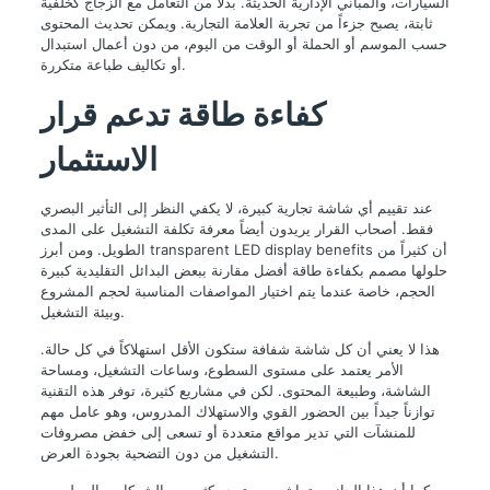
السيارات، والمباني الإدارية الحديثة. بدلاً من التعامل مع الزجاج كخلفية
ثابتة، يصبح جزءاً من تجربة العلامة التجارية. ويمكن تحديث المحتوى
حسب الموسم أو الحملة أو الوقت من اليوم، من دون أعمال استبدال
أو تكاليف طباعة متكررة.
كفاءة طاقة تدعم قرار
الاستثمار
عند تقييم أي شاشة تجارية كبيرة، لا يكفي النظر إلى التأثير البصري
فقط. أصحاب القرار يريدون أيضاً معرفة تكلفة التشغيل على المدى
الطويل. ومن أبرز transparent LED display benefits أن كثيراً من
حلولها مصمم بكفاءة طاقة أفضل مقارنة ببعض البدائل التقليدية كبيرة
الحجم، خاصة عندما يتم اختيار المواصفات المناسبة لحجم المشروع
وبيئة التشغيل.
هذا لا يعني أن كل شاشة شفافة ستكون الأقل استهلاكاً في كل حالة.
الأمر يعتمد على مستوى السطوع، وساعات التشغيل، ومساحة
الشاشة، وطبيعة المحتوى. لكن في مشاريع كثيرة، توفر هذه التقنية
توازناً جيداً بين الحضور القوي والاستهلاك المدروس، وهو عامل مهم
للمنشآت التي تدير مواقع متعددة أو تسعى إلى خفض مصروفات
التشغيل من دون التضحية بجودة العرض.
كما أن هذا الجانب يتماشى مع توجه كثير من الشركات والمطورين