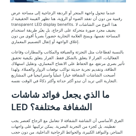
عندما تتحول واجهة المتجر أو الردهة الزجاجية إلى مساحة عرض
رقمية من دون أن تفقد الضوء أو الرؤية، هنا تظهر القيمة الحقيقية لـ
transparent LED display benefits. هذا النوع من الشاشات لا
يضيف مجرد صورة متحركة على الزجاج، بل يغيّر طريقة استخدام
المساحة نفسها، ويمنح العلامة التجارية حضوراً بصرياً أقوى من دون
إغلاق الواجهة أو إثقال التصميم المعماري.
بالنسبة لقطاعات مثل التجزئة والضيافة والمكاتب والمطارات وقاعات
الفعاليات، القرار لا يتعلق بالشكل فقط. القرار يتعلق بكيفية تحقيق
تأثير بصري مرتفع، مع الحفاظ على الانفتاح المعماري، وتقليل استهلاك
الطاقة، وتقديم تجربة حديثة تواكب توقعات الزوار والعملاء. ولهذا
أصبحت الشاشات الشفافة خياراً عملياً واستراتيجياً في المشاريع
التجارية التي تريد أن تبدو أكثر حداثة وأكثر ذكاءً في الوقت نفسه.
ما الذي يجعل فوائد شاشات
LED الشفافة مختلفة؟
الفرق الأساسي أن الشاشة الشفافة لا تتعامل مع الزجاج كعنصر يجب
تغطيته، بل كجزء من التجربة البصرية. يمكن تركيبها على واجهات
المتاجر، والنوافذ الكبيرة، والحوائط الزجاجية الداخلية، من دون حجب