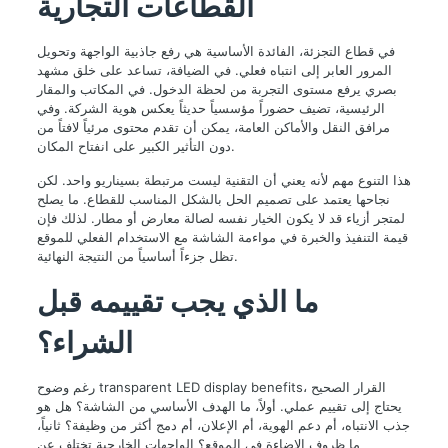
القطاعات التجارية
في قطاع التجزئة، الفائدة الأساسية هي رفع جاذبية الواجهة وتحويل
المرور العابر إلى انتباه فعلي. في الضيافة، تساعد على خلق مشهد
بصري يرفع مستوى التجربة من لحظة الدخول. في المكاتب والمقار
الرئيسية، تضيف حضوراً مؤسسياً حديثاً يعكس هوية الشركة. وفي
مرافق النقل والأماكن العامة، يمكن أن تقدم محتوى مرئياً لافتاً من
دون التأثير الكبير على انفتاح المكان.
هذا التنوع مهم لأنه يعني أن التقنية ليست مرتبطة بسيناريو واحد. لكن
نجاحها يعتمد على تصميم الحل بالشكل المناسب للقطاع. ما يصلح
لمتجر أزياء قد لا يكون الخيار نفسه لصالة معارض أو مطار. لذلك فإن
قيمة التنفيذ والخبرة في مواءمة الشاشة مع الاستخدام الفعلي للموقع
تظل جزءاً أساسياً من النتيجة النهائية.
ما الذي يجب تقييمه قبل
الشراء؟
رغم وضوح transparent LED display benefits، القرار الصحيح
يحتاج إلى تقييم عملي. أولاً، ما الهدف الأساسي من الشاشة؟ هل هو
جذب الانتباه، أم دعم الهوية، أم الإعلان، أم دمج أكثر من وظيفة؟ ثانياً،
ما ظروف الإضاءة في الموقع؟ الواجهات الخارجية تختلف عن