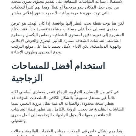
الاستقبال، تساعد الشاشات الشفافة على تقديم محتوى بصري متجدد
من دون جعل المكان يبدو مزدحماً أو ثقيلاً. وهذا يهم كثيراً للعلامات
التي تريد صورة عصرية وراقية، لا مجرد حضور إعلاني مباشر.
لكن هنا توجد نقطة يجب النظر إليها بواقعية. إذا كان الهدف هو عرض
محتوى تفصيلي جداً على مسافات مشاهدة قصيرة جداً، فقد يحتاج
المشروع إلى تقييم دقيق لمستوى الشفافية ومقاس البكسل وسطوع
الشاشة. الشاشات الشفافة ممتازة للتأثير البصري والعرض الإعلاني
والهوية الديناميكية، لكن الأداء الأمثل يعتمد دائماً على موقع التركيب
ونوع المحتوى وظروف الإضاءة.
استخدام أفضل للمساحات
الزجاجية
في كثير من المشاريع التجارية، الزجاج عنصر معماري أساسي لكنه
غالباً غير مستغل تسويقياً بالشكل الكافي. الملصقات المؤقتة قد
تعطي نتيجة محدودة، والطباعة الدائمة تقلل مرونة التغيير، بينما
الشاشات التقليدية قد تحجب الرؤية بالكامل. هنا تظهر قيمة الشاشات
الشفافة بوصفها حلاً يحول الواجهات الزجاجية إلى أصل بصري
وتشغيلي.
هذا مهم بشكل خاص في المولات، ومتاجر العلامات العالمية، وصالات