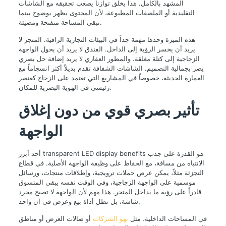
المشهد بالكامل. هذا يخلق توازناً يصعب تحقيقه مع الشاشات
التقليدية أو الملصقات المطبوعة، لأن المحتوى يظهر بوضوح بينما
تبقى المساحة منفتحة ومضيئة.
هذه الميزة وحدها مهمة جداً في البيئات التجارية الراقية. المتجر لا
يريد أن يخسر الرؤية إلى الداخل. الفندق لا يريد أن يحول الواجهة
الزجاجية إلى كتلة مغلقة. والمطور العقاري لا يريد إضافة حل بصري
يضر بجمالية التصميم. الشاشات الشفافة تقدم بديلاً أكثر انسجاماً مع
العمارة الحديثة، خصوصاً في المشاريع التي تعتمد على الزجاج كعنصر
رئيسي في الهوية البصرية للمكان.
تأثير بصري قوي من دون إغلاق
الواجهة
أحد أبرز transparent LED display benefits هو القدرة على جذب
الانتباه من مسافة، مع الحفاظ على وظيفة الواجهة الأصلية. في قطاع
التجزئة مثلاً، يمكن عرض حملات ترويجية، وإطلاقات منتجات، ورسائل
موسمية على الواجهة الزجاجية، وفي الوقت نفسه يبقى المتسوق
قادراً على رؤية ما بداخل المتجر. هذا مهم لأن الواجهة لا تصبح مجرد
شاشة، بل تظل أداة بيع وعرض في آن واحد.
في المساحات الداخلية، مثل
بهو الشركات
أو صالات العرض أو مناطق