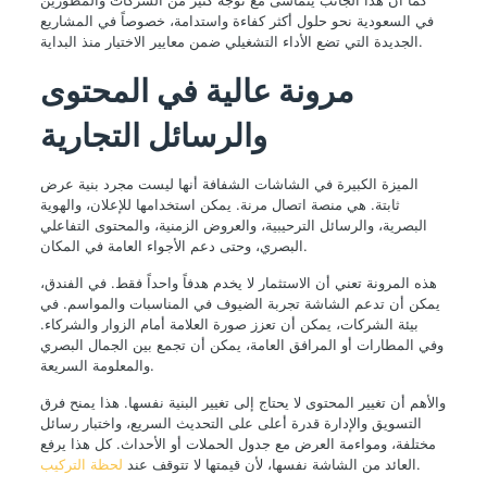
في السعودية نحو حلول أكثر كفاءة واستدامة، خصوصاً في المشاريع
الجديدة التي تضع الأداء التشغيلي ضمن معايير الاختيار منذ البداية.
مرونة عالية في المحتوى
والرسائل التجارية
الميزة الكبيرة في الشاشات الشفافة أنها ليست مجرد بنية عرض
ثابتة. هي منصة اتصال مرنة. يمكن استخدامها للإعلان، والهوية
البصرية، والرسائل الترحيبية، والعروض الزمنية، والمحتوى التفاعلي
البصري، وحتى دعم الأجواء العامة في المكان.
هذه المرونة تعني أن الاستثمار لا يخدم هدفاً واحداً فقط. في الفندق،
يمكن أن تدعم الشاشة تجربة الضيوف في المناسبات والمواسم. في
بيئة الشركات، يمكن أن تعزز صورة العلامة أمام الزوار والشركاء.
وفي المطارات أو المرافق العامة، يمكن أن تجمع بين الجمال البصري
والمعلومة السريعة.
والأهم أن تغيير المحتوى لا يحتاج إلى تغيير البنية نفسها. هذا يمنح فرق
التسويق والإدارة قدرة أعلى على التحديث السريع، واختبار رسائل
مختلفة، ومواءمة العرض مع جدول الحملات أو الأحداث. كل هذا يرفع
.
العائد من الشاشة نفسها، لأن قيمتها لا تتوقف عند
لحظة التركيب