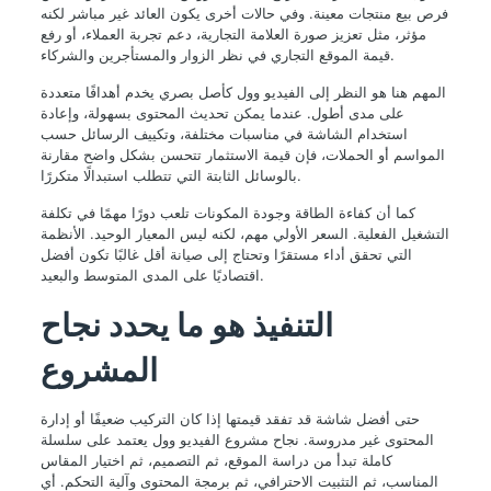
فرص بيع منتجات معينة. وفي حالات أخرى يكون العائد غير مباشر لكنه
مؤثر، مثل تعزيز صورة العلامة التجارية، دعم تجربة العملاء، أو رفع
قيمة الموقع التجاري في نظر الزوار والمستأجرين والشركاء.
المهم هنا هو النظر إلى الفيديو وول كأصل بصري يخدم أهدافًا متعددة
على مدى أطول. عندما يمكن تحديث المحتوى بسهولة، وإعادة
استخدام الشاشة في مناسبات مختلفة، وتكييف الرسائل حسب
المواسم أو الحملات، فإن قيمة الاستثمار تتحسن بشكل واضح مقارنة
بالوسائل الثابتة التي تتطلب استبدالًا متكررًا.
كما أن كفاءة الطاقة وجودة المكونات تلعب دورًا مهمًا في تكلفة
التشغيل الفعلية. السعر الأولي مهم، لكنه ليس المعيار الوحيد. الأنظمة
التي تحقق أداء مستقرًا وتحتاج إلى صيانة أقل غالبًا تكون أفضل
اقتصاديًا على المدى المتوسط والبعيد.
التنفيذ هو ما يحدد نجاح
المشروع
حتى أفضل شاشة قد تفقد قيمتها إذا كان التركيب ضعيفًا أو إدارة
المحتوى غير مدروسة. نجاح مشروع الفيديو وول يعتمد على سلسلة
كاملة تبدأ من دراسة الموقع، ثم التصميم، ثم اختيار المقاس
المناسب، ثم التثبيت الاحترافي، ثم برمجة المحتوى وآلية التحكم. أي