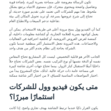
تكون الرسالة معروضة على مساحة بصرية كبيرة، بإضاءة قوية
وتفاصيل واضحة ومحتوى متحرك، فإن مستوى الانتباه يرتفع بشكل
ملحوظ. هذا مهم للشركات التي تعتمد على تقديم صورة حديثة، أو
تحتاج إلى شرح عروضها بسرعة، أو تريد تحويل المكان إلى بيئة
تفاعلية تدعم المبيعات والانطباع العام.
كما أن الفيديو وول يمنح مرونة أعلى في طريقة الاستخدام. يمكن أن
يعمل كواجهة بصرية للعلامة التجارية، أو كشاشة معلومات داخلية، أو
كمنصة لعرض العروض الترويجية، أو كخلفية احترافية في الفعاليات
والاجتماعات. هذه المرونة تجعل الاستثمار أكثر منطقية عندما تكون
الشركة بحاجة إلى نظام يخدم أكثر من هدف واحد.
الجانب الآخر هو قابلية التخصيص. ليست كل المشاريع تحتاج المقاس
نفسه أو الدقة نفسها أو نوع التركيب نفسه. بعض الشركات تحتاج حلاً
داخليًا أنيقًا لاستقبال كبار الزوار، بينما تحتاج جهات أخرى شاشة كبيرة
في مساحة عامة ذات حركة عالية. لذلك، نجاح المشروع يبدأ من
اختيار المواصفات المناسبة للسياق، لا من اختيار أكبر شاشة ممكنة.
متى يكون فيديو وول للشركات
استثمارًا مبررًا؟
يكون القرار ذكيًا عندما ترتبط الشاشة بهدف تجاري واضح. إذا كانت