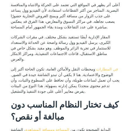
أعلى أثر يظهر في المواقع التي تعتمد على الحركة والانتباه والمنافسة
البصرية. المتاجر من أكثر القطاعات استفادة، لأن الفيديو وول يساعد
على جذب الزوار من مسافة أكبر ويمنح العروض التجارية حضورًا
يصعب تجاهله. في مراكز التسوق والمعارض، هذا الفرق قد ينعكس
مباشرة على عدد التفاعلات ومدة بقاء الجمهور أمام المساحة.
المقار الإدارية أيضًا تستفيد بشكل مختلف. في مقرات الشركات
الكبرى، يرسل الفيديو وول رسالة واضحة عن الحداثة والاستعداد
للاستثمار في تجربة الزائر والموظف. وهو مفيد بشكل خاص في
مناطق الاستقبال، قاعات الاجتماعات التنفيذية، ومراكز الابتكار
والعرض.
في المطارات
ومحطات النقل والأماكن العامة، تكون الحاجة أكبر إلى
الوضوح والاعتمادية. هنا لا يكفي أن تبدو الشاشة جيدة في الصور.
يجب أن تعمل لساعات طويلة، وأن تحافظ على السطوع والثبات، وأن
تدعم محتوى متجددًا يمكن إدارته بسهولة. هذا النوع من البيئات
يفرض معايير أعلى على جودة التنفيذ والتشغيل.
كيف تختار النظام المناسب دون
مبالغة أو نقص؟
البداية الصحيحة تكون من
المساحة ومسافة المشاهدة
. الشاشة