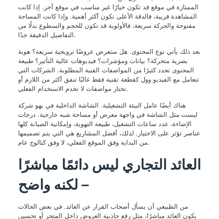
الممتازة في موقع قد تكون خيارًا غير مناسب في موقع آخر. إذا كانت
المشاهدة قريبة، فالدقة الأعلى تكون أكثر أهمية. وإذا كانت المساحة
مفتوحة والحركة سريعة، فالأولوية قد تكون للحجم والسطوع بدلًا من
التفاصيل الدقيقة جدًا.
بعد ذلك يأتي نوع المحتوى. هل ستعرض عروضًا ترويجية سريعة؟ هوية
بصرية متحركة؟ بيانات ومؤشرات؟ فيديوهات عالية التأثير؟ طبيعة
المحتوى تحدد كثيرًا من المواصفات الفنية المطلوبة. الشركات التي
تتعامل مع الفيديو وول كقطعة تقنية فقط غالبًا تنفق أكثر من اللازم أو
تختار مواصفات لا تخدم الاستخدام الفعلي.
هناك أيضًا عامل البيئة التشغيلية. الشاشة الداخلية في بهو شركة
ليست مثل الشاشة في واجهة معرض أو مساحة شبه خارجية. درجات
الإضاءة، عدد ساعات التشغيل، طبيعة التهوية، وإمكانية الصيانة كلها
عناصر تؤثر على الاختيار. لذلك، أفضل المشاريع هي التي يتم تصميمها
من البداية وفق الموقع الفعلي، لا وفق كتالوج عام.
العائد التجاري ليس دائمًا مباشرًا
– لكنه واضح
من الطبيعي أن يسأل أصحاب القرار عن العائد. في بعض الحالات
يكون العائد مباشرًا، مثل رفع جاذبية العروض داخل المتجر أو تحسين