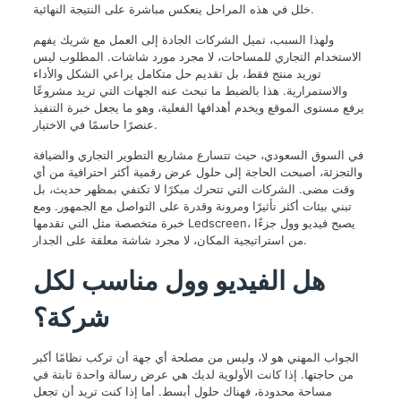
خلل في هذه المراحل ينعكس مباشرة على النتيجة النهائية.
ولهذا السبب، تميل الشركات الجادة إلى العمل مع شريك يفهم
الاستخدام التجاري للمساحات، لا مجرد مورد شاشات. المطلوب ليس
توريد منتج فقط، بل تقديم حل متكامل يراعي الشكل والأداء
والاستمرارية. هذا بالضبط ما تبحث عنه الجهات التي تريد مشروعًا
يرفع مستوى الموقع ويخدم أهدافها الفعلية، وهو ما يجعل خبرة التنفيذ
عنصرًا حاسمًا في الاختيار.
في السوق السعودي، حيث تتسارع مشاريع التطوير التجاري والضيافة
والتجزئة، أصبحت الحاجة إلى حلول عرض رقمية أكثر احترافية من أي
وقت مضى. الشركات التي تتحرك مبكرًا لا تكتفي بمظهر حديث، بل
تبني بيئات أكثر تأثيرًا ومرونة وقدرة على التواصل مع الجمهور. ومع
خبرة متخصصة مثل التي تقدمها Ledscreen، يصبح فيديو وول جزءًا
من استراتيجية المكان، لا مجرد شاشة معلقة على الجدار.
هل الفيديو وول مناسب لكل
شركة؟
الجواب المهني هو لا، وليس من مصلحة أي جهة أن تركب نظامًا أكبر
من حاجتها. إذا كانت الأولوية لديك هي عرض رسالة واحدة ثابتة في
مساحة محدودة، فهناك حلول أبسط. أما إذا كنت تريد أن تجعل