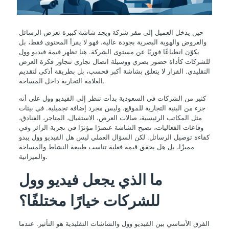
حين يدخل العميل إلى مقر شركة ويجد شاشة كبيرة تعرض الرسائل
والعروض والهوية البصرية بجودة عالية، فهو لا يقرأ المحتوى فقط، بل
يكوّن انطباعًا فوريًا عن مستوى الشركة. هنا تظهر قيمة فيديو وول
للشركات كأداة حضور بصري ووسيلة اتصال تجاري تتجاوز فكرة العرض
التقليدي. القرار لا يتعلق بشاشة أكبر فحسب، بل بطريقة أذكى لتقديم
العلامة التجارية داخل المساحة.
كثير من الشركات في السعودية بدأت تنظر إلى الفيديو وول على أنه
جزء من البنية التجارية للموقع، وليس مجرد إضافة تجميلية. في بيئات
مثل المكاتب الرئيسية، صالات العرض، الاستقبال، المتاجر، الفنادق،
وقاعات الفعاليات، تصبح الشاشة عنصرًا مؤثرًا في تجربة الزائر وفي
كفاءة توصيل الرسائل. لكن السؤال العملي ليس هل الفيديو وول يبدو
مميزًا، بل هل يحقق قيمة فعلية تناسب طبيعة النشاط والمساحة
والميزانية.
ما الذي يجعل فيديو وول
للشركات خيارًا مختلفًا؟
الفرق الأساسي بين الفيديو وول والشاشات التقليدية هو التأثير. عندما