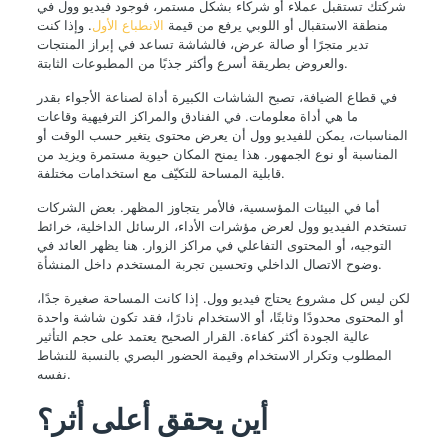
شركتك تستقبل عملاء أو شركاء بشكل مستمر، فوجود فيديو وول في
منطقة الاستقبال أو اللوبي يرفع من قيمة
الانطباع الأول
. وإذا كنت
تدير متجرًا أو صالة عرض، فالشاشة تساعد في إبراز المنتجات
والعروض بطريقة أسرع وأكثر جذبًا من المطبوعات الثابتة.
في قطاع الضيافة، تصبح الشاشات الكبيرة أداة لصناعة الأجواء بقدر
ما هي أداة معلومات. في الفنادق والمراكز الترفيهية وقاعات
المناسبات، يمكن للفيديو وول أن يعرض محتوى يتغير حسب الوقت أو
المناسبة أو نوع الجمهور. هذا يمنح المكان حيوية مستمرة ويزيد من
قابلية المساحة للتكيّف مع استخدامات مختلفة.
أما في البيئات المؤسسية، فالأمر يتجاوز المظهر. بعض الشركات
تستخدم الفيديو وول لعرض مؤشرات الأداء، الرسائل الداخلية، خرائط
التوجيه، أو المحتوى التفاعلي في مراكز الزوار. هنا يظهر العائد في
وضوح الاتصال الداخلي وتحسين تجربة المستخدم داخل المنشأة.
لكن ليس كل مشروع يحتاج فيديو وول. إذا كانت المساحة صغيرة جدًا،
أو المحتوى محدودًا وثابتًا، أو الاستخدام نادرًا، فقد تكون شاشة واحدة
عالية الجودة أكثر كفاءة. القرار الصحيح يعتمد على حجم التأثير
المطلوب وتكرار الاستخدام وقيمة الحضور البصري بالنسبة للنشاط
نفسه.
أين يحقق أعلى أثر؟