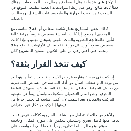
التركيز على بند واحد مثل السطوع وإهمال بقية المواصفات. وهناك
خطأ ثالث شائع، وهو عدم ربط المواصفات الفعلية بطبيعة الموقع في
السعودية من حيث الحرارة، والغبار، وساعات التشغيل، ومتطلبات
الصيانة.
كذلك، بعض المشاريع تختار شاشة بمقاس أو دقة لا تتناسب مع
المحتوى المتوقع. إذا كانت الشاشة ستعرض عروضاً مرئية عالية
التأثير، فالمعالجة البصرية والثبات اللوني يصبحان مهمين. وإذا كانت
ستعرض نصوصاً ورسائل دورية، فقد تختلف الأولويات. النجاح هنا لا
يعتمد على أعلى رقم، بل على التكوين الصحيح للمشروع ككل.
كيف تتخذ القرار بثقة؟
إذا كنت في مرحلة مقارنة عروض الأسعار، فاطلب دائماً ما هو أبعد
من ورقة المواصفات. اسأل عن أداء الشاشة في الشمس المباشرة،
عن تصنيف الحماية الحقيقي، عن طريقة الصيانة، عن استهلاك الطاقة
المتوقع، وعن العمر التشغيلي للمكونات. واسأل أيضاً عن منهجية
التركيب والمعايرة بعد التنفيذ، لأن أفضل شاشة قد تخسر جزءاً من
قيمتها إذا رُكبت بشكل غير احترافي.
والأهم من ذلك، لا تتعامل مع الشاشة الخارجية كتكلفة عرض فقط.
تعامل معها كأصل بصري وتشغيلي ينعكس على صورة المكان، وجاذبية
الموقع، وقوة الرسالة التجارية يومياً. عندما تُبنى المواصفة على