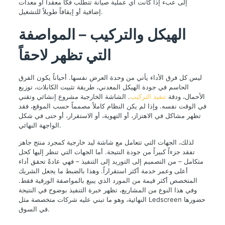
إلى عبء إذا كانت أي عملية صيانة تتطلب فكاً معقداً أو معدات
إضافية أو إيقافاً طويلاً للتشغيل.
الهيكل والتركيب – المواصفة
التي تظهر لاحقاً
ليس كل فرق الأداء يأتي من وحدة العرض نفسها. أحياناً يكون الفرق
الحاسم في جودة الهيكل المعدني، طريقة تثبيت الكابلات، توزيع
الأحمال، ودقة
تنفيذ التركيب
. الشاشة الخارجية مشروع إنشائي وتقني
في الوقت نفسه. وإذا لم يكن النظام كاملاً مصمماً حسب الموقع، فقد
تظهر مشاكل في الاهتزاز، أو التهوية، أو الاستقرار، أو حتى في شكل
الواجهة النهائي.
لذلك، الجهات التي تتعامل مع شاشة ليد خارجية كمجرد منتج جاهز
تفقد جزءاً كبيراً من جودة النتيجة. أما الجهات التي تنظر إليها كحل
متكامل – من التصميم إلى التوريد إلى التنفيذ – فهي عادةً تحقق أداء
أعلى وعمر خدمة أكثر استقراراً. وهذا بالضبط ما يجعل الشريك
المتخصص أكثر قيمة من المورد الذي يبيع بالمواصفة الورقية فقط.
وفي هذا النوع من المشاريع، تظهر خبرة التنفيذ بوضوح في النتيجة
النهائية، وهو ما تبني عليه شركات متخصصة مثل Ledscreen حضورها
في السوق.