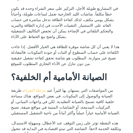
في المشاريع طويلة الأجل، التركيز على سعر الشراء وحده قد يكون
خطأ مكلفاً. شاشات الليد الخارجية تعمل لساعات طويلة، وأحياناً
بشكل يومي مكثف، لذلك كفاءة الطاقة تدخل مباشرة في حساب
العائد على الاستثمار. التقنيات الأحدث في إدارة الطاقة والتبريد
والتحكم التلقائي في الإضاءة يمكن أن تخفض التكاليف التشغيلية
بشكل واضح مع الحفاظ على الأداء.
هذا لا يعني أن كل شاشة موفرة للطاقة هي الخيار الأفضل. إذا جاءت
الكفاءة على حساب السطوع أو الثبات أو جودة المكونات، فالمعادلة
تصبح غير متوازنة. المطلوب هو شاشة تحقق كفاءة تشغيل حقيقية
من دون تنازل عن الأداء التجاري المطلوب للموقع.
الصيانة الأمامية أم الخلفية؟
من المواصفات التي يستهان بها كثيراً عند
مرحلة الشراء
، طريقة
الصيانة والوصول إلى المكونات. في بعض المواقع، هناك مساحة
خلفية كافية تسمح بالصيانة التقليدية. لكن في واجهات المباني، أو
التركيبات المدمجة، أو الشاشات المثبتة في مواقع ضيقة، تصبح
الصيانة الأمامية خياراً عملياً وأكثر أماناً من ناحية التشغيل المستقبلي.
هذه النقطة تؤثر على زمن التوقف عند الأعطال، وسهولة الاستبدال،
وتكلفة الخدمة لاحقاً. الشاشة التي تبدو اقتصادية في البداية قد تتحول