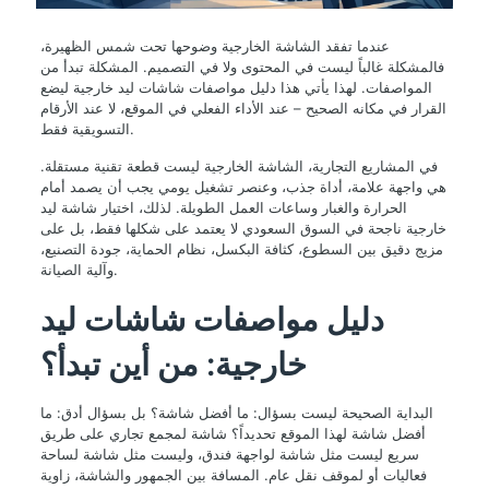
عندما تفقد الشاشة الخارجية وضوحها تحت شمس الظهيرة،
فالمشكلة غالباً ليست في المحتوى ولا في التصميم. المشكلة تبدأ من
المواصفات. لهذا يأتي هذا دليل مواصفات شاشات ليد خارجية ليضع
القرار في مكانه الصحيح – عند الأداء الفعلي في الموقع، لا عند الأرقام
التسويقية فقط.
في المشاريع التجارية، الشاشة الخارجية ليست قطعة تقنية مستقلة.
هي واجهة علامة، أداة جذب، وعنصر تشغيل يومي يجب أن يصمد أمام
الحرارة والغبار وساعات العمل الطويلة. لذلك، اختيار شاشة ليد
خارجية ناجحة في السوق السعودي لا يعتمد على شكلها فقط، بل على
مزيج دقيق بين السطوع، كثافة البكسل، نظام الحماية، جودة التصنيع،
وآلية الصيانة.
دليل مواصفات شاشات ليد
خارجية: من أين تبدأ؟
البداية الصحيحة ليست بسؤال: ما أفضل شاشة؟ بل بسؤال أدق: ما
أفضل شاشة لهذا الموقع تحديداً؟ شاشة لمجمع تجاري على طريق
سريع ليست مثل شاشة لواجهة فندق، وليست مثل شاشة لساحة
فعاليات أو لموقف نقل عام. المسافة بين الجمهور والشاشة، زاوية