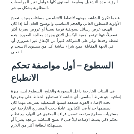
الرؤية، مدة التشغيل، وطبيعة المحتوى كلها عوامل تغير المواصفات
المطلوبة بشكل مباشر.
عندما تكون الشاشة موجهة لالتقاط الانتباه من مسافات بعيدة، تصبح
الأولوية للسطوع العالي والحجم المناسب والوضوح العام. أما إذا كان
الهدف عرض رسائل تسويقية قريبة نسبياً أو عروض بصرية أكثر
تفصيلاً، فهنا ترتفع أهمية البكسل الأدق وجودة معالجة الصورة. هذه
النقطة وحدها توفر على الشركات كثيراً من الإنفاق غير الضروري أو،
في الجهة المقابلة، تمنع شراء شاشة أقل من مستوى الاستخدام
الفعلي.
السطوع – أول مواصفة تحكم
الانطباع
في البيئات الخارجية داخل السعودية والخليج، السطوع ليس ميزة
إضافية. هو شرط أساسي. أي شاشة لا تستطيع الحفاظ على وضوحها
تحت الإضاءة القوية ستفقد قيمتها التشغيلية بسرعة، مهما كان
تصميمها جذاباً في الكتالوج. عادةً تبحث المشاريع الخارجية عن
مستويات سطوع مرتفعة تضمن قراءة المحتوى في النهار، مع نظام
تحكم ذكي يضبط الإضاءة ليلاً حتى لا تصبح الشاشة مزعجة بصرياً أو
مستهلكة للطاقة أكثر من اللازم.