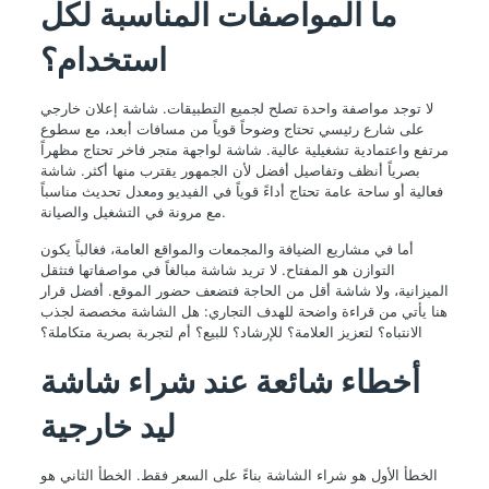
ما المواصفات المناسبة لكل
استخدام؟
لا توجد مواصفة واحدة تصلح لجميع التطبيقات. شاشة إعلان خارجي
على شارع رئيسي تحتاج وضوحاً قوياً من مسافات أبعد، مع سطوع
مرتفع واعتمادية تشغيلية عالية. شاشة لواجهة متجر فاخر تحتاج مظهراً
بصرياً أنظف وتفاصيل أفضل لأن الجمهور يقترب منها أكثر. شاشة
فعالية أو ساحة عامة تحتاج أداءً قوياً في الفيديو ومعدل تحديث مناسباً
مع مرونة في التشغيل والصيانة.
أما في مشاريع الضيافة والمجمعات والمواقع العامة، فغالباً يكون
التوازن هو المفتاح. لا تريد شاشة مبالغاً في مواصفاتها فتثقل
الميزانية، ولا شاشة أقل من الحاجة فتضعف حضور الموقع. أفضل قرار
هنا يأتي من قراءة واضحة للهدف التجاري: هل الشاشة مخصصة لجذب
الانتباه؟ لتعزيز العلامة؟ للإرشاد؟ للبيع؟ أم لتجربة بصرية متكاملة؟
أخطاء شائعة عند شراء شاشة
ليد خارجية
الخطأ الأول هو شراء الشاشة بناءً على السعر فقط. الخطأ الثاني هو