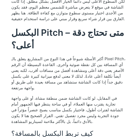
لكن السطوع الأعلى ليس دائماً الخيار الأفضل بشكل مطلق. إذا كانت
الشاشة في موقع لا يتعرض مباشرة للشمس معظم اليوم، فقد يكون
من الأجدى اختيار مستوى سطوع متوازن مع كفاءة الطاقة. هنا يظهر
الفارق بين قرار شراء سريع وقرار مبني على دراسة استخدام حقيقية.
البكسل Pitch – متى تحتاج دقة
أعلى؟
أكثر الأسئلة شيوعاً في هذا النوع من المشاريع يتعلق بالـ Pixel Pitch،
أي المسافة بين كل نقطة ضوئية وأخرى. القاعدة البسيطة أن الرقم
الأصغر يعني دقة أعلى ومشاهدة أفضل من مسافات أقرب، لكنه يعني
أيضاً تكلفة أعلى عادةً. لذلك لا معنى لدفع ميزانية كبيرة على بكسل
دقيق جداً إذا كانت الشاشة ستشاهد من مسافة بعيدة على طريق أو
واجهة مرتفعة.
في المقابل، لو كانت الشاشة ضمن منطقة مشاة، أو على واجهة
تجارية يقترب منها العملاء، أو في ساحة ينتظر فيها الجمهور أمام
الشاشة لفترات أطول، فاختيار بكسل مناسب يصبح عنصراً مؤثراً في
جودة التجربة وليس مجرد تفصيل تقني. القرار الصحيح هنا لا يكون
بالأدق دائماً، بل بالأكثر ملاءمة لسيناريو المشاهدة.
كيف تربط البكسل بالمسافة؟