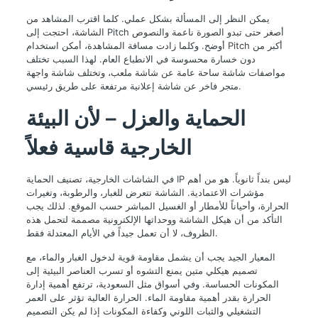
يمكن النظر إلى المسألة بشكل عملي. كلما اقترب المشاهد من
الشاشة، احتجت إلى Pitch أصغر حتى تبدو الصورة ناعمة والنصوص
أوضح. وكلما زادت مسافة المشاهدة، أمكن استخدام Pitch أكبر من
دون خسارة محسوسة في الانطباع العام. لهذا السبب تختلف
مواصفات شاشة ساحة عامة عن شاشة ملعب، وتختلف شاشة واجهة
متجر فاخر عن شاشة إعلانية مرتفعة على طريق رئيسي.
الحماية والعزل – لأن البيئة
الخارجية قاسية فعلاً
في الشاشات الخارجية، تصنيف الحماية IP ليس بنداً ثانوياً. هو من أهم
مؤشرات الاعتمادية. الشاشة تتعرض للغبار، والرطوبة، وتغيرات
الحرارة، وأحياناً للأمطار أو الغسيل المباشر حسب الموقع. لذلك يجب
التأكد من أن هيكل الشاشة ووحداتها الإلكترونية مصممة لتحمل هذه
الظروف، لا أن تعمل جيداً في الأيام المعتدلة فقط.
المعيار الجيد يجب أن يشمل مقاومة قوية لدخول الغبار والماء، مع
تصميم هيكلي متين يمنع التشوه أو تسرب العناصر البيئية إلى
المكونات الحساسة. وفي أسواق مثل السعودية، ترتفع أهمية إدارة
الحرارة بقدر أهمية مقاومة الماء. الحرارة العالية تؤثر على العمر
التشغيلي والثبات اللوني وكفاءة المكونات إذا لم يكن التصميم