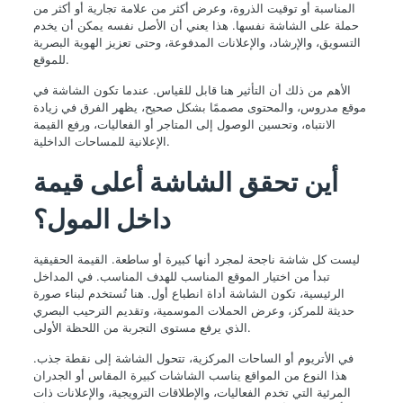
المناسبة أو توقيت الذروة، وعرض أكثر من علامة تجارية أو أكثر من
حملة على الشاشة نفسها. هذا يعني أن الأصل نفسه يمكن أن يخدم
التسويق، والإرشاد، والإعلانات المدفوعة، وحتى تعزيز الهوية البصرية
للموقع.
الأهم من ذلك أن التأثير هنا قابل للقياس. عندما تكون الشاشة في
موقع مدروس، والمحتوى مصممًا بشكل صحيح، يظهر الفرق في زيادة
الانتباه، وتحسين الوصول إلى المتاجر أو الفعاليات، ورفع القيمة
الإعلانية للمساحات الداخلية.
أين تحقق الشاشة أعلى قيمة
داخل المول؟
ليست كل شاشة ناجحة لمجرد أنها كبيرة أو ساطعة. القيمة الحقيقية
تبدأ من اختيار الموقع المناسب للهدف المناسب. في المداخل
الرئيسية، تكون الشاشة أداة انطباع أول. هنا تُستخدم لبناء صورة
حديثة للمركز، وعرض الحملات الموسمية، وتقديم الترحيب البصري
الذي يرفع مستوى التجربة من اللحظة الأولى.
في الأتريوم أو الساحات المركزية، تتحول الشاشة إلى نقطة جذب.
هذا النوع من المواقع يناسب الشاشات كبيرة المقاس أو الجدران
المرئية التي تخدم الفعاليات، والإطلاقات الترويجية، والإعلانات ذات