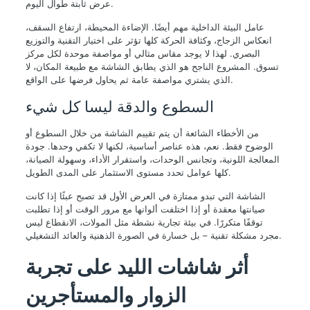
عرض ثابتة طوال اليوم.
عامل البيئة الداخلية مهم أيضًا. الإضاءة المحيطة، ارتفاع السقف،
انعكاس الزجاج، وكثافة الحركة كلها تؤثر على اختيار التقنية والتوزيع
البصري. لهذا لا يوجد مقاس مثالي أو مواصفة موحدة لكل مركز
تسوق. المشروع الناجح هو الذي يطابق الشاشة مع طبيعة المكان، لا
الذي يشتري مواصفة عامة ثم يحاول فرضها على الواقع.
السطوع والدقة ليسا كل شيء
من الأخطاء الشائعة أن يتم تقييم الشاشة من خلال السطوع أو
الوضوح فقط. نعم، هذه عناصر أساسية، لكنها لا تكفي وحدها. جودة
المعالجة اللونية، وتجانس الوحدات، واستقرار الأداء، وسهولة الصيانة،
كلها عوامل تحدد مستوى الاستثمار على المدى الطويل.
الشاشة التي تبدو ممتازة في العرض الأول قد تصبح عبئًا إذا كانت
صيانتها معقدة أو إذا اختلفت ألوانها مع مرور الوقت أو إذا تطلبت
توقفًا متكررًا. في بيئة تجارية نشطة مثل المولات، الانقطاع ليس
مجرد مشكلة تقنية – بل خسارة في الصورة الذهنية والعائد التشغيلي.
أثر شاشات الليد على تجربة
الزوار والمستأجرين