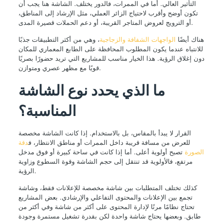
التأثير العالي. أما في الممرات، فالدور يختلف. الشاشة هنا يجب أن
تكون أوضح وأقرب لاحتياج الزائر العملي، مثل الإرشاد إلى المناطق،
أو الترويج لعروض المتاجر القريبة، أو دعم الحملات قصيرة المدى.
هناك أيضًا
الواجهات الشفافة والزجاجية
، وهي من أكثر التطبيقات جذبًا
للانتباه عندما يكون المطلوب المحافظة على الطابع المعماري للمكان
دون إغلاق الرؤية. هذا الخيار مناسب للمشاريع التي تريد حضورًا بصريًا
قويًا مع مظهر عصري ومتوازن.
ما الذي يحدد
نوع الشاشة
المناسبة
؟
القرار لا يبدأ بالمقاس، بل بالاستخدام. إذا كانت الشاشة مخصصة
للعرض من مسافة قريبة داخل الممرات أو مناطق الانتظار، ف
دقة
الصورة
تصبح أولوية أعلى. أما إذا كانت في ساحة كبيرة أو فوق مدخل
مرتفع، فالأولوية قد تنتقل إلى حجم الشاشة وقوة السطوع وزاوية
الرؤية.
كذلك تختلف المتطلبات بين شاشة مخصصة للإعلانات فقط، وشاشة
تجمع بين الإعلانات والمحتوى التفاعلي والإرشادي. بعض المشاريع
تحتاج نظامًا مرنًا لإدارة المحتوى على أكثر من شاشة وفي أكثر من
طابق. وبعضها يحتاج شاشة واحدة لكن بقدرة تشغيل مستمرة وجودة