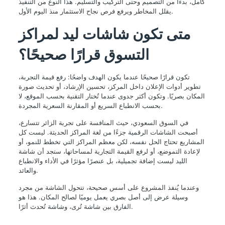
كامل، بدءًا من التصميم وحتى التركيب والتسليم. هذا النوع من التنفيذ
يقلل المخاطر ويرفع فرص نجاح الاستثمار منذ اليوم الأول.
متى تكون شاشات ليد لمراكز
التسوق قرارًا صحيحًا؟
تكون قرارًا صحيحًا عندما يكون الهدف واضحًا: رفع قيمة التجربة،
تطوير أدوات الإعلان داخل المركز، تحسين الإرشاد، أو تحديث صورة
المكان بصريًا. وتكون أكثر جدوى عندما تُختار التقنية بحسب الموقع، لا
بحسب الانطباع السريع أو المقارنة السعرية المجردة.
في السوق السعودي، حيث المنافسة على تجربة الزائر تتسارع،
أصبحت الشاشات الرقمية جزءًا من لغة المراكز الحديثة. ليست كل
المشاريع تحتاج الحل نفسه، لكن معظم المراكز التي تخطط للنمو، أو
لإعادة التموضع، أو لرفع القيمة التجارية لمساحاتها، ستجد أن شاشة
الليد ليست إضافة تجميلية، بل عنصرًا مؤثرًا في الأداء والانطباع
والعائد.
وعندما يُنفذ المشروع على أسس صحيحة، تتحول الشاشة من مجرد
وسيلة عرض إلى أصل بصري يعمل يوميًا لصالح المكان. هذا هو
الفارق بين شاشة تُرى، وشاشة تُحدث أثرًا.