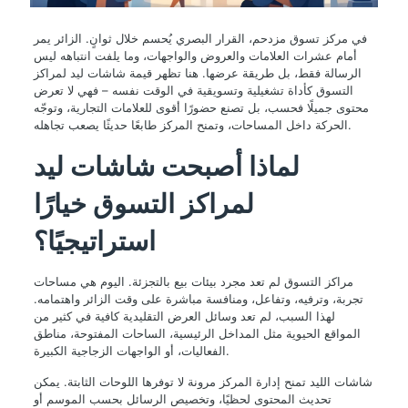
في مركز تسوق مزدحم، القرار البصري يُحسم خلال ثوانٍ. الزائر يمر
أمام عشرات العلامات والعروض والواجهات، وما يلفت انتباهه ليس
الرسالة فقط، بل طريقة عرضها. هنا تظهر قيمة شاشات ليد لمراكز
التسوق كأداة تشغيلية وتسويقية في الوقت نفسه – فهي لا تعرض
محتوى جميلًا فحسب، بل تصنع حضورًا أقوى للعلامات التجارية، وتوجّه
الحركة داخل المساحات، وتمنح المركز طابعًا حديثًا يصعب تجاهله.
لماذا أصبحت شاشات ليد
لمراكز التسوق خيارًا
استراتيجيًا؟
مراكز التسوق لم تعد مجرد بيئات بيع بالتجزئة. اليوم هي مساحات
تجربة، وترفيه، وتفاعل، ومنافسة مباشرة على وقت الزائر واهتمامه.
لهذا السبب، لم تعد وسائل العرض التقليدية كافية في كثير من
المواقع الحيوية مثل المداخل الرئيسية، الساحات المفتوحة، مناطق
الفعاليات، أو الواجهات الزجاجية الكبيرة.
شاشات الليد تمنح إدارة المركز مرونة لا توفرها اللوحات الثابتة. يمكن
تحديث المحتوى لحظيًا، وتخصيص الرسائل بحسب الموسم أو