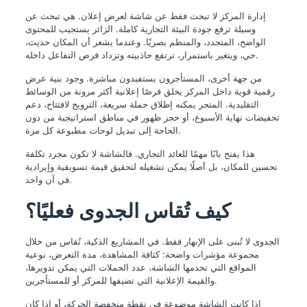
إدارة المركز لا تبحث فقط عن شاشة لعرض إعلان. هي تبحث عن
وسيلة ترفع جودة البيئة التجارية كاملة. الزائر يستجيب للمحتوى
الواضح، المتجدد، والمنظم بصريًا. وعندما يشعر أن المكان حديث،
حي، ويتغير باستمرار، ترتفع جاذبيته وتزداد فرص التفاعل داخله.
من جهة أخرى، المستأجرون يستفيدون مباشرة. وجود بنية عرض
رقمية قوية داخل المركز يخلق فرصًا إعلانية أكثر مرونة من الوسائط
التقليدية. المتجر يمكنه إطلاق حملة سريعة، الترويج لافتتاح، دعم
تخفيضات نهاية الأسبوع، أو حجز ظهور في مناطق استراتيجية من دون
الحاجة إلى تبديل لوحات مطبوعة كل مرة.
هذا يفتح بابًا مهمًا للعائد التجاري. فالشاشة لا تكون مجرد تكلفة
تحسين للمكان، بل أصلًا يمكن تشغيله لتحقيق قيمة تسويقية وإيرادية
في آن واحد.
كيف تُقاس الجدوى فعليًا؟
الجدوى لا تُبنى على الإبهار فقط. في المشاريع الذكية، تُقاس من خلال
مجموعة مؤشرات واضحة: كثافة المشاهدة، مدة التعرض، نوعية
المواقع التي تخدمها الشاشة، عدد الحملات التي يمكن تدويرها،
والقيمة الإعلانية التي تضيفها للمركز أو للمستأجرين.
إذا كانت الشاشة موضوعة في نقطة منخفضة الحركة، أو إذا كان