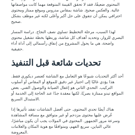
المحتوى ضعيفًا، فقد لا تحقق القيمة المتوقعة مهما كانت مواصفاتها
عالية. والعكس صحيح. شاشة بمقاس مدروس وموقع ممتاز ومحتوى
احترافي يمكن أن تتفوق على حل أكبر وأغلى لكنه غير موظف بشكل
صحيح.
لهذا السبب، مرحلة التخطيط تساوي نصف النجاح. دراسة المسار
البصري للزوار، وتحديد أهداف كل شاشة، وربطها بخطة تشغيل محتوى
واضحة، هي ما يحول المشروع من إنفاق رأسمالي إلى أداة أداء
حقيقية.
تحديات شائعة قبل التنفيذ
أحد أكثر التحديات شيوعًا هو التعامل مع الشاشة كعنصر ديكوري فقط.
هذا يؤدي غالبًا إلى اختيار غير دقيق للموقع أو المقاس أو أسلوب
التركيب. التحدي الثاني هو إغفال الصيانة والوصول الفني. بعض
المواقع تبدو ممتازة بصريًا، لكنها معقدة جدًا عند الحاجة إلى الخدمة أو
الاستبدال السريع.
هناك أيضًا تحدي المحتوى. حتى أفضل الشاشات تفقد تأثيرها إذا
عُرض عليها محتوى مزدحم أو غير متوافق مع مسافة المشاهدة
وسرعة مرور الجمهور. المحتوى في المولات يجب أن يكون مباشرًا،
عالي التباين، سريع الفهم، ومتوافقًا مع هوية المكان والعلامات
المعروضة.