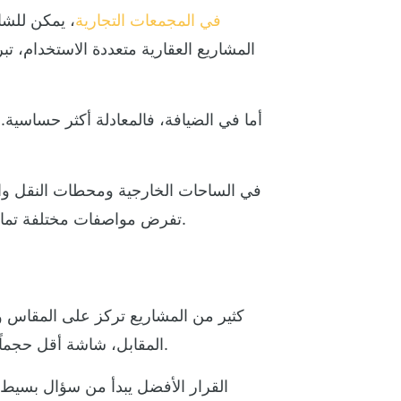
في المجمعات التجارية
، يمكن للشا
المشاريع العقارية متعددة الاستخدام، ت
أما في الضيافة، فالمعادلة أكثر حساسية
في الساحات الخارجية ومحطات النقل والم
تفرض مواصفات مختلفة تماماً عن تلك المناسبة للداخل. لهذا لا يوجد حل واحد يصلح لكل مشروع، حتى لو كان الهدف الظاهر متشابهاً.
كثير من المشاريع تركز على المقاس و
المقابل، شاشة أقل حجماً لكنها موضوعة في نقطة عبور ذكية، مع محتوى مناسب وزاوية رؤية محسوبة، قد تحقق نتائج أعلى بكثير.
القرار الأفضل يبدأ من سؤال بسيط: