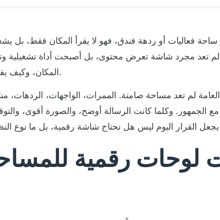
احة فعاليات أو ردهة فندق، فهو لا يقرأ المكان فقط، بل يشعر ب
لم تعد مجرد شاشة تعرض محتوى، بل أصبحت أداة تشغيلية وتس
المكان، وكيف يقرأون هويته، وكيف يتخذون قراراتهم داخله.
العامة لم تعد مساحة صامتة. الممرات، الواجهات، الردهات، من
 الجمهور. وكلما كانت الرسالة أوضح، والصورة أقوى، والتوق
 لوحات رقمية للمساحات