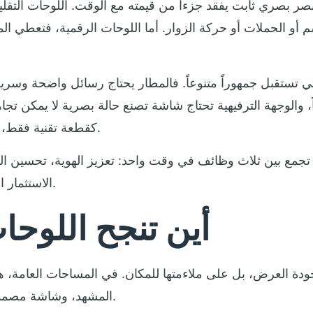
صر بصري ثابت يفقد جزءاً من قيمته مع الوقت. اللوحات التقليدية
اسم أو الحملات أو حركة الزوار. أما اللوحات الرقمية، فتعطي 
ستقبل جمهوراً متنوعاً. فالمطار يحتاج رسائل واضحة وسريعة
اً، والوجهة الترفيهية تحتاج شاشة تصنع حالة بصرية لا يمكن تج
كقطعة تقنية فقط، بل كجزء من تجربة المكان وكفاءة تشغيله.
ة تجمع بين ثلاث وظائف في وقت واحد: تعزيز الهوية، تحسين التوج
الاستثمار الرأسمالي بشكل أقوى من أي بديل تقليدي.
أين تنجح اللوحا
ودة العرض، بل على ملاءمتها للمكان. في المساحات العامة،
المشهد، وشاشة مصممة لتؤدي دوراً واضحاً في تجربة المستخدم.