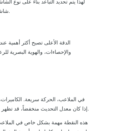
لهذا يتم تحديد التباعد بناءً على نوع ا
شاشة منطقة الضيافة أو مداخل الملعب. الاختيار الذكي هنا يحقق أفضل قيمة بصرية ومالية في الوقت نفسه.
الدقة الأعلى تصبح أكثر أهمية عند
والإحصاءات، والهوية البصرية للرع
في الملاعب، الحركة سريعة. الكاميرات، 
إذا كان معدل التحديث منخفضاً، قد تظهر ومضات أو تشوهات في التصوير والبث، وهذا يضعف قيمة الشاشة سواء للحضور أو للشاشات التلفزيونية.
هذه النقطة مهمة بشكل خاص في الملاعب