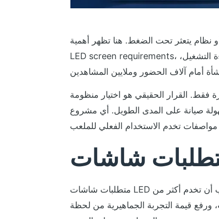
 يتعثر تحت الضغط. هنا تظهر أهمية stadium
LED screen requirements، لأن شاشة الملعب ليست مجرد عنصر عرض، بل جزء مباشر من تجربة الجمهور، وقيمة الرعاة، وكفاءة التشغيل،
لقرار الحقيقي هو اختيار منظومة LED قادرة على
سهولة صيانة على المدى الطويل. أي مشروع
متطلبات شاشات LED للملاعب لا تقتصر على المقاس أو الوضوح. هي مزيج من عوامل تشغيلية وتجارية وتقنية. الشاشة يجب أن تخدم أكثر من
 ورفع قيمة التجربة الجماهيرية من لحظة