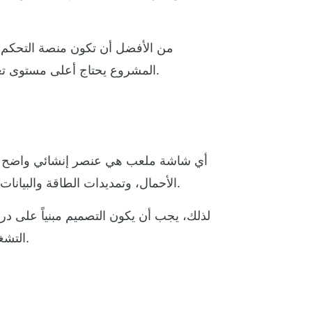
من الأفضل أن تكون منصة التحكم مرن
المشروع يحتاج أعلى مستوى تعقيد ممكن. أحياناً يكون الحل الأفضل هو النظام الذي يجمع بين القوة والوضوح وسهولة الاستخدام اليومي.
أي شاشة ملعب هي عنصر إنشائي واضح وبارز
الأحمال، وتمديدات الطاقة والبيانات، كلها عناصر لا تقبل التقدير العشوائي. الخطأ هنا لا يؤثر فقط على الأداء، بل على السلامة العامة للمنشأة.
لذلك، يجب أن يكون التصميم مبنياً على در
التشغيل المستمر. المشاريع القوية لا تبيع شاشة فقط، بل تقدم منظومة متكاملة من التصميم والتنفيذ والاختبار.