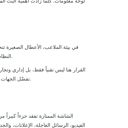
لوحة معلومات. كلما زادت أهمية البث الم
في بيئة الملاعب، الأعطال الصغيرة تت
النظام سهل الصيانة، مع إمكانية الوصول إلى الوحدات واستبدالها بسرعة، ودعم تشخيص الأعطال بشكل دقيق.
القرار هنا ليس تقنياً فقط، بل إداري وتج
تفضّل الجهات المالكة حلولاً تركز على الاستمرارية، وتوفر قطعاً قابلة للخدمة، وتصميماً يسمح بالصيانة دون تعطيل كبير.
الشاشة الممتازة تفقد جزءاً كبيراً م
الفيديو، الرسائل العاجلة، الإعلانات، وا